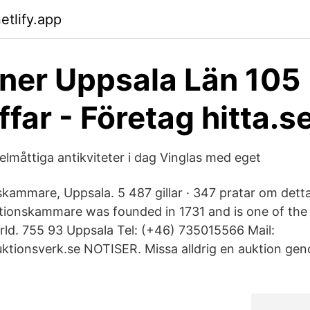
etlify.app
ner Uppsala Län 105
ffar - Företag hitta.s
elmåttiga antikviteter i dag Vinglas med eget
kammare, Uppsala. 5 487 gillar · 347 pratar om detta 
tionskammare was founded in 1731 and is one of the 
rld. 755 93 Uppsala Tel: (+46) 735015566 Mail:
tionsverk.se NOTISER. Missa alldrig en auktion geno