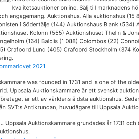
kvalitetsauktioner online. Sälj till marknadens hö
ch engagemang. Auktionshus. Alla auktionshus (15 
nisten i Södertälje (144) Auktionshaus Blank (534) 
tionshuset Kolonn (555) Auktionshuset Thelin & Jo
ngelholm (164) Balclis (1 088) Colombos (22) Conno
25) Crafoord Lund (405) Crafoord Stockholm (374 Ko
ering.
 sommarlovet 2021
kammare was founded in 1731 and is one of the olde
rld. Uppsala Auktionskammare är ett svenskt auktions
öretaget är ett av världens äldsta auktionshus. Seda
ån SVT:s Antikrundan, huvudägare till Uppsala Aukt
, … Uppsala Auktionskammare grundades år 1731 och 
auktionshus.