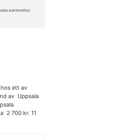
 hos ett av
und av Uppsala
ppsala
 2 700 kr. 11