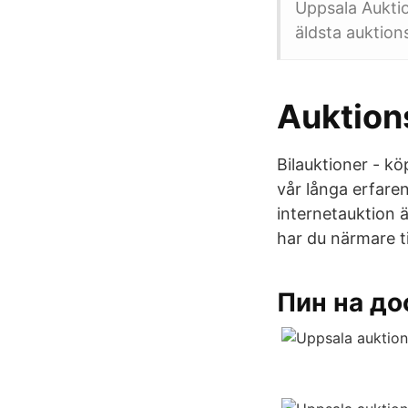
Uppsala Aukti
äldsta auktion
Auktion
Bilauktioner - kö
vår långa erfare
internetauktion 
har du närmare til
Пин на до