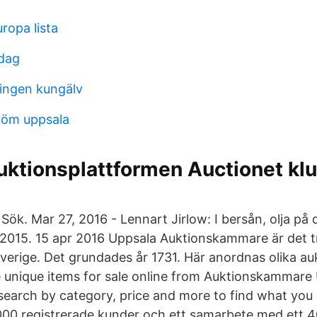
ropa lista
idag
ingen kungälv
röm uppsala
uktionsplattformen Auctionet kl
Sök. Mar 27, 2016 - Lennart Jirlow: I bersån, olja på
2015. 15 apr 2016 Uppsala Auktionskammare är det tr
verige. Det grundades år 1731. Här anordnas olika aukt
unique items for sale online from Auktionskammare
 search by category, price and more to find what you 
000 registrerade kunder och ett samarbete med ett 40