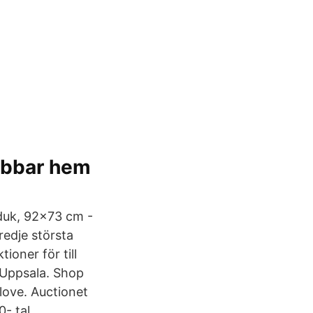
ubbar hem
 duk, 92x73 cm -
edje största
ioner för till
 Uppsala. Shop
love. Auctionet
- tal