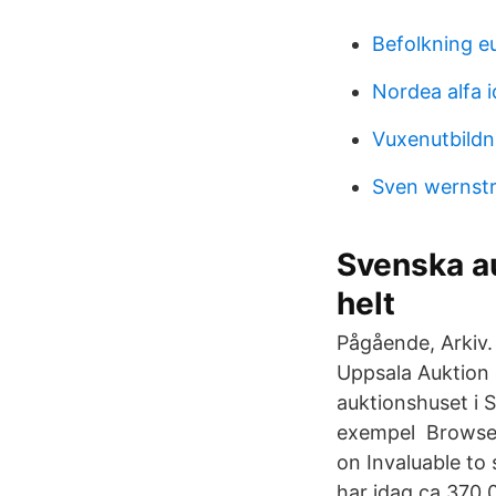
Befolkning eu
Nordea alfa 
Vuxenutbildn
Sven wernst
Svenska a
helt
Pågående, Arkiv. 
Uppsala Auktion 
auktionshuset i S
exempel Browse 
on Invaluable to
har idag ca 370,