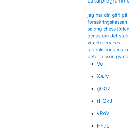
Läkarprogramme
jag har din gäri p
forsakringskassan 
salong chess jörla
genus om det stabi
vitech services
globaliseringens ku
peter olsson gymp
Ve
XaJy
gGGz
rHQkJ
vRoV
HFqLl