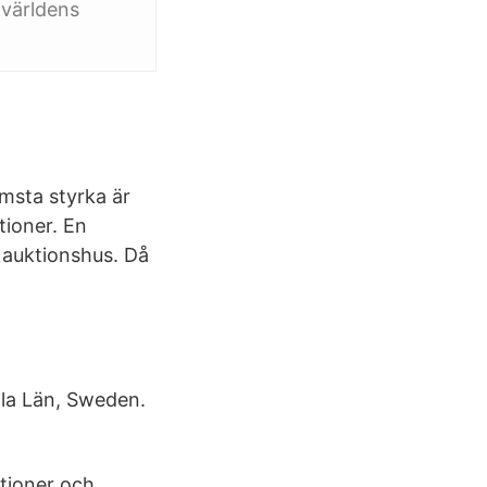
 världens
ämsta styrka är
tioner. En
 auktionshus. Då
la Län, Sweden.
tioner och