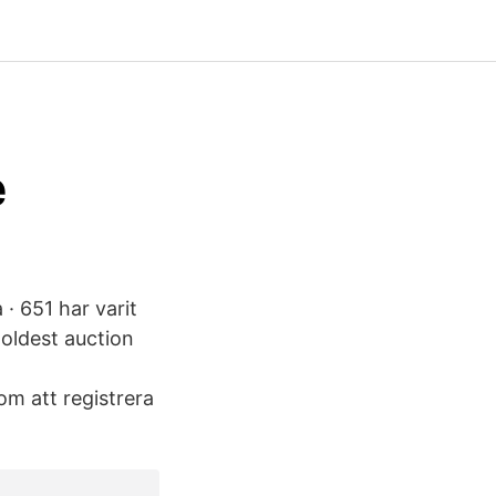
e
· 651 har varit
oldest auction
m att registrera