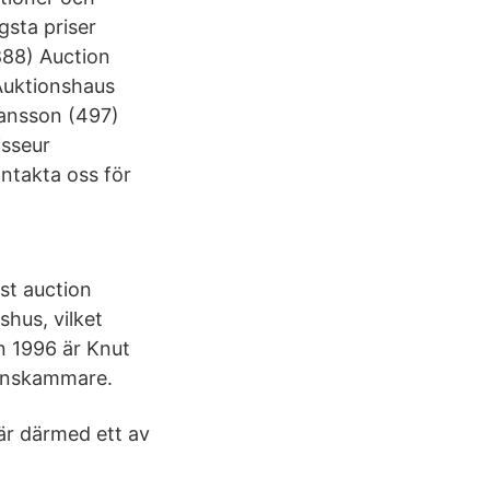
gsta priser
888) Auction
Auktionshaus
hansson (497)
isseur
ntakta oss för
st auction
hus, vilket
n 1996 är Knut
ionskammare.
är därmed ett av