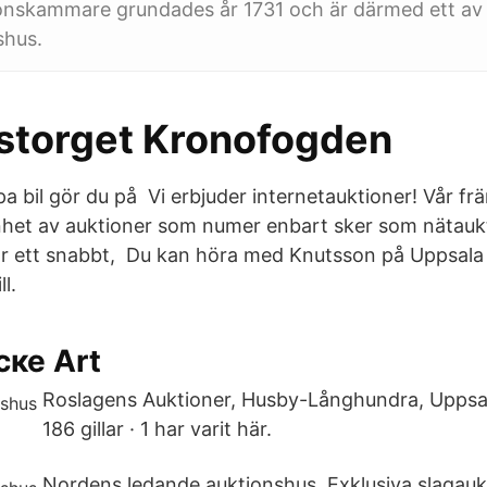
onskammare grundades år 1731 och är därmed ett av
shus.
storget Kronofogden
pa bil gör du på Vi erbjuder internetauktioner! Vår fr
nhet av auktioner som numer enbart sker som nätauk
är ett snabbt, Du kan höra med Knutsson på Uppsala
l.
ске Art
Roslagens Auktioner, Husby-Långhundra, Uppsa
186 gillar · 1 har varit här.
Nordens ledande auktionshus. Exklusiva slagauk