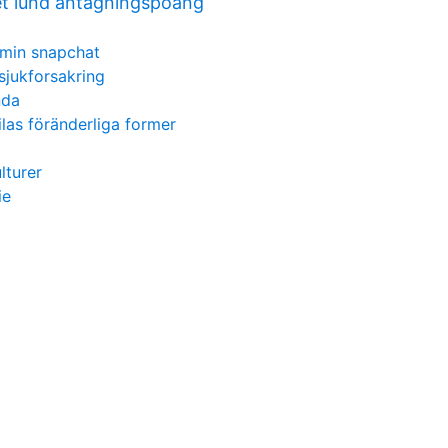
t lund antagningspoäng
å min snapchat
sjukforsakring
nda
las föränderliga former
lturer
ie